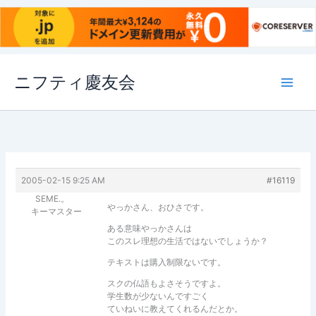
内
ニフティ慶友会
容
を
ス
キ
ッ
プ
2005-02-15 9:25 AM
#16119
SEME.。
やっかさん、おひさです。
キーマスター
ある意味やっかさんは
このスレ理想の生活ではないでしょうか？
テキストは購入制限ないです。
スクの仏語もよさそうですよ。
学生数が少ないんですごく
ていねいに教えてくれるんだとか。