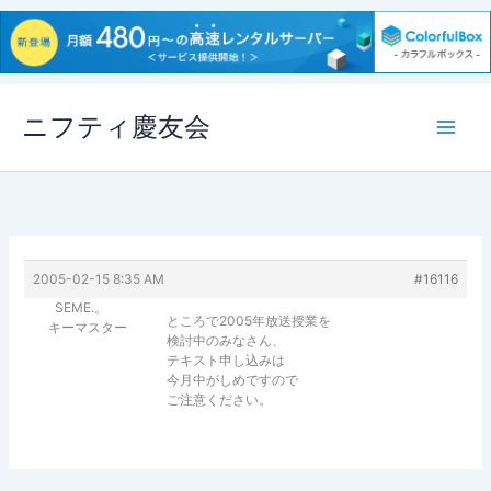
内
ニフティ慶友会
容
を
ス
キ
ッ
プ
2005-02-15 8:35 AM
#16116
SEME.。
ところで2005年放送授業を
キーマスター
検討中のみなさん、
テキスト申し込みは
今月中がしめですので
ご注意ください。