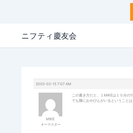
内
ニフティ慶友会
容
を
ス
キ
ッ
プ
2005-02-15 7:07 AM
この書き方だと、１MIKEは１５分の1S
でも隣におやびんがいるということは… 
MIKE
キーマスター