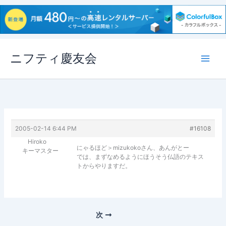
内
ニフティ慶友会
容
を
ス
キ
ッ
プ
2005-02-14 6:44 PM
#16108
Hiroko
にゃるほど＞mizukokoさん、あんがとー
キーマスター
では、まずなめるようにほうそう仏語のテキス
トからやりますだ。
次