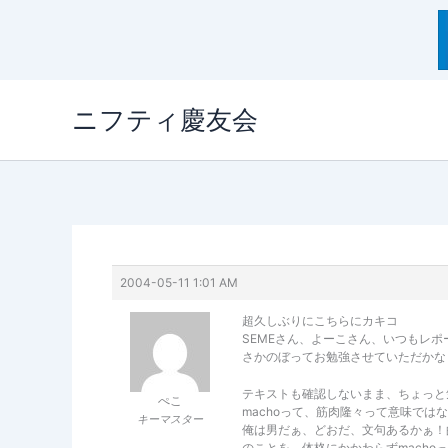
内
ニフティ慶友会
容
を
ス
キ
ッ
プ
2004-05-11 1:01 AM
超久しぶりにこちらにカキコ
SEMEさん、よーこさん、いつもレ
さかのぼってお勉強させていただかな
テキストも確認しないまま、ちょっと
ぺこ
machoって、筋肉隆々って意味では
キーマスター
俺は男だぁ、どおだ、文句あるかぁ！
のことを、体格にかかわらずmacho