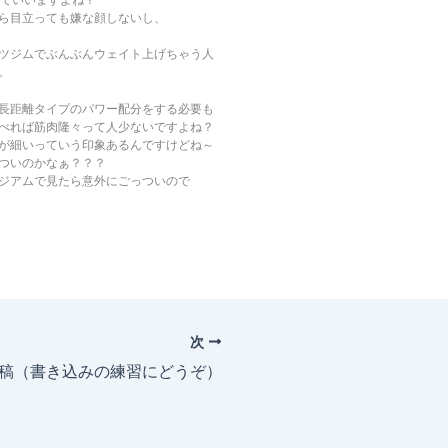
ら目立っても嫌な顔しないし、
ツジムでぶんぶんウェイト上げちゃう人
。
長距離タイプのパワー配分をする必要も
べれば筋肉隆々って人少ないですよね？
が細いっていう印象あるんですけどね～
ついのかなぁ？？？
ジアムで見たら意外にごっついので
次
投稿（書き込みの練習にどうぞ）