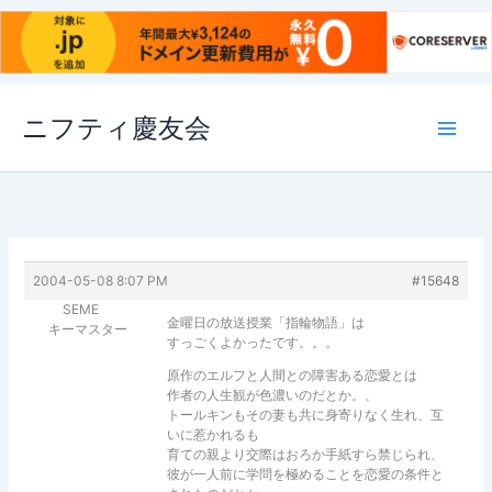
内
ニフティ慶友会
容
を
ス
キ
ッ
プ
2004-05-08 8:07 PM
#15648
SEME
金曜日の放送授業「指輪物語」は
キーマスター
すっごくよかったです。。。
原作のエルフと人間との障害ある恋愛とは
作者の人生観が色濃いのだとか。、
トールキンもその妻も共に身寄りなく生れ、互
いに惹かれるも
育ての親より交際はおろか手紙すら禁じられ、
彼が一人前に学問を極めることを恋愛の条件と