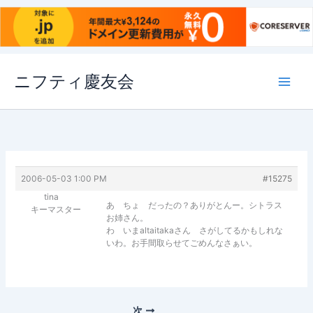
内
ニフティ慶友会
容
を
ス
キ
ッ
プ
2006-05-03 1:00 PM
#15275
tina
あ ちょ だったの？ありがとんー。シトラス
キーマスター
お姉さん。
わ いまaltaitakaさん さがしてるかもしれな
いわ。お手間取らせてごめんなさぁい。
次