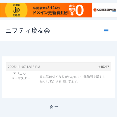
内
ニフティ慶友会
容
を
ス
キ
ッ
プ
2005-11-07 12:13 PM
#15217
アリエル
逆に私は短くなりがちなので、修飾詞を増やし
キーマスター
たりしてかさを増してます。
次