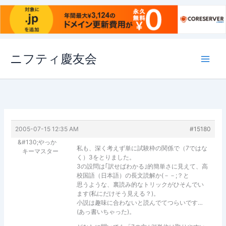
内
ニフティ慶友会
容
を
ス
キ
ッ
プ
2005-07-15 12:35 AM
#15180
&#130;やっか
私も、深く考えず単に試験枠の関係で（7ではな
キーマスター
く）3をとりました。
3の設問は｢訳せばわかる｣的簡単さに見えて、高
校国語（日本語）の長文読解か(－－;？と
思うような、裏読み的なトリックがひそんでい
ます(私にだけそう見える？)。
小説は趣味に合わないと読んでてつらいです…
(あっ書いちゃった)。