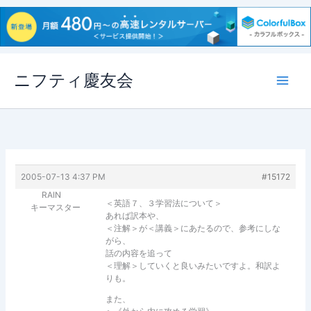
内
ニフティ慶友会
容
を
ス
キ
ッ
プ
2005-07-13 4:37 PM
#15172
RAIN
＜英語７、３学習法について＞
キーマスター
あれば訳本や、
＜注解＞が＜講義＞にあたるので、参考にしな
がら、
話の内容を追って
＜理解＞していくと良いみたいですよ。和訳よ
りも。
また、