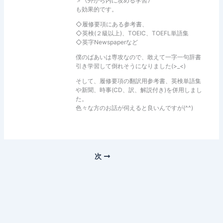
＞《外から内に攻める学習》
も効果的です。
◇履修要項にある参考書、
◇英検(２級以上)、TOEIC、TOEFL単語集
◇英字Newspaperなど
僕のばあいは専攻なので、敢えて一字一句辞書
引き学習して倒れそうになりました(>_<)
そして、履修要項の翻訳用参考書、英検単語集
や新聞、時事(CD、訳、解説付き)を併用しまし
た。
色々な方のお話が伺えると良いんですが(^^)
次