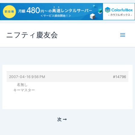
内
ニフティ慶友会
容
を
ス
キ
ッ
プ
2007-04-16 9:56 PM
#14796
名無し
キーマスター
次