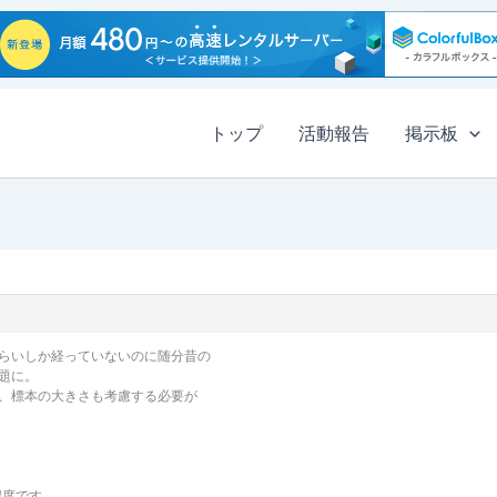
トップ
活動報告
掲示板
らいしか経っていないのに随分昔の
題に。
、標本の大きさも考慮する必要が
程度です。