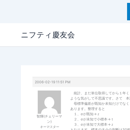
内
ニフティ慶友会
容
を
ス
キ
ッ
プ
2006-02-19 11:51 PM
統計、まだ単位取得してから１年く
ような気がして不思議です。さて 本
母標準偏差が既知か未知だけでなく
あります。整理すると
１、σが既知→ｚ
智輝(チェリーマ
２、σが未知で小標本→ｔ
ン)
３、σが未知で大標本→ｚ
キーマスター
となります。標本の大小の判断は30