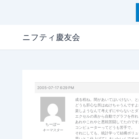
内
ニフティ慶友会
容
を
ス
キ
ッ
プ
2005-07-17 6:29 PM
成る程ね。間があいてはいけない、と
どうも肝心な所はぬけちゃうんですよ
楽しようなんて考えずにやらないとダ
エクセルの表から自動でグラフを作れ
あれやこれやと悪戦苦闘してたのです
ちーぼー
コンピューターってどうも苦手で。
キーマスター
それにしても、統計学って結構ボリュ
早いとこ仕上げてしまいたいんですが