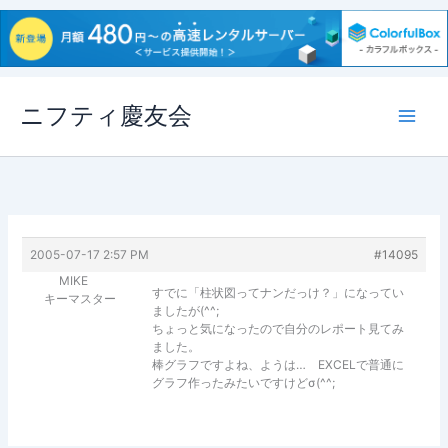
内
ニフティ慶友会
容
を
ス
キ
ッ
プ
2005-07-17 2:57 PM
#14095
MIKE
すでに「柱状図ってナンだっけ？」になってい
キーマスター
ましたが(^^;
ちょっと気になったので自分のレポート見てみ
ました。
棒グラフですよね、ようは… EXCELで普通に
グラフ作ったみたいですけどσ(^^;