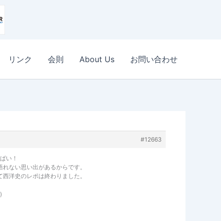
リンク
会則
About Us
お問い合わせ
#12663
っぱい！
語れない思い出があるからです。
て西洋史のレポは終わりました。
)