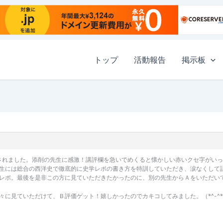
トップ
活動報告
掲示板
却されました。添削の先生に感激！講評欄を急いでめくると懐かしい赤いクセ字がい
生には総合の西洋史で徹底的に史学レポの書き方を特訓していただき、涙なくして
レポ。最後を是非この方に見ていただきたかったのに、別の先生からＡをいただい
久々に見ていただけて、Ｂ評価ゲット！嬉しかったのでカキコしてみました。（*^-^*