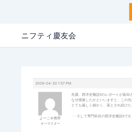
内
ニフティ慶友会
容
を
ス
キ
ッ
プ
2006-04-30 1:57 PM
先週、西洋史概説llのレポートが返
なぜ感激したかといいますと、この先
とても厳しく細かく、落とされ続けた
･･･そして専門科目の西洋史概説llで
よーこ＠携帯
キーマスター