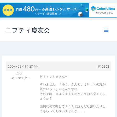
内
ニフティ慶友会
容
を
ス
キ
ッ
プ
2004-05-11 1:27 PM
#10321
ユウ
Ｈｉｒｏｋｏさんへ
キーマスター
すいません、「ゆう」さんというＨ．Ｎの方が
既にいらっしゃるんですね。
それでは、≪ユウ１６１≫というのもダメでし
ょうか？
面倒なので略して１６１と読んだり書いたりし
てもらっても構いませんが。。。