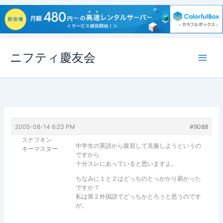
内
ニフティ慶友会
容
を
ス
キ
ッ
プ
2005-08-14 6:23 PM
#9088
スナフキン
中学生の英語から復習して克服しようというの
キーマスター
ですから
十分スレにあっていると思いますよ。
ちなみに１と２はどっちのとっかかり易かった
ですか？
私は第２外国語でどっちかとろうと思うのです
が。