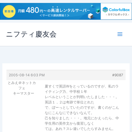
内
ニフティ慶友会
容
を
ス
キ
ッ
プ
2005-08-14 6:03 PM
#9087
とみえ＠ネットカ
夏すくで英語Wをとっているのですが、私のラ
フェ
イティング力、中学校１年
キーマスター
レベルということが判明いたしました・・・。
英語１，２は奇跡で単位とれた
で、ぼーっとしていたのですが、書くのがこん
なにこんなにできないなんて。
己を知りました・・・。地元にかえったら、中
学生用の英作文から復習しなく
ては。あれ？スレ違いでしたらすみません。