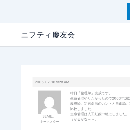
内
ニフティ慶友会
容
を
ス
キ
ッ
プ
2005-02-18 9:28 AM
昨日「倫理学」完成です。
生命倫理やりたかったので2003年課
義務論、定言命法のカントと自由論、
比較しました。
生命倫理は人工妊娠中絶にしました。
SEME.。
うかるかな～～。
キーマスター