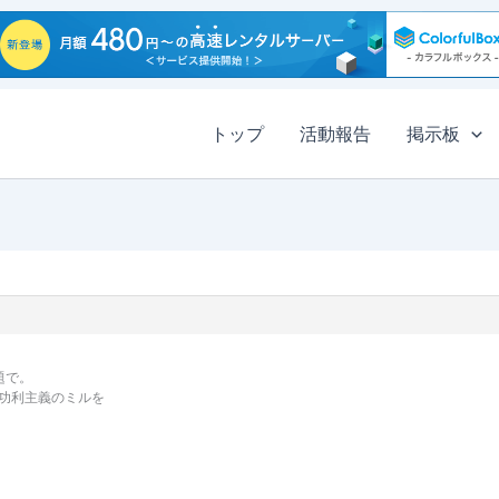
トップ
活動報告
掲示板
題で。
功利主義のミルを