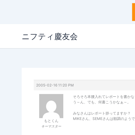
内
ニフティ慶友会
容
を
ス
キ
ッ
プ
2005-02-16 11:20 PM
そろそろ本腰入れてレポートを書かな
う～ん、でも、何書こうかなぁ～。
みなさんはレポート捗ってますか？
MIKEさん、SEMEさんは順調のようです
もとくん
キーマスター