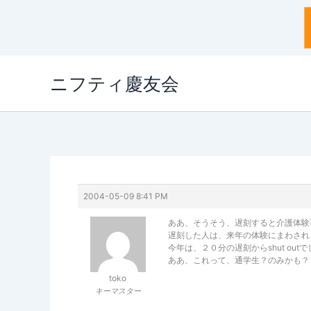
内
ニフティ慶友会
容
を
ス
キ
ッ
プ
2004-05-09 8:41 PM
ああ、そうそう、遅刻すると介護体験
遅刻した人は、来年の体験にまわされ
今年は、２０分の遅刻からshut ou
ああ、これって、通学生？のみかも？
toko
キーマスター