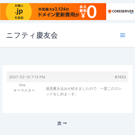
内
ニフティ慶友会
容
を
ス
キ
ッ
プ
2007-02-10 7:13 PM
#7453
tina
迷惑書き込みが続きましたので、一度このスレ
キーマスター
ッドをしめま～す。
次