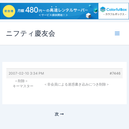
内
ニフティ慶友会
容
を
ス
キ
ッ
プ
2007-02-10 3:34 PM
#7446
＜削除＞
＜非会員による迷惑書き込みにつき削除＞
キーマスター
次