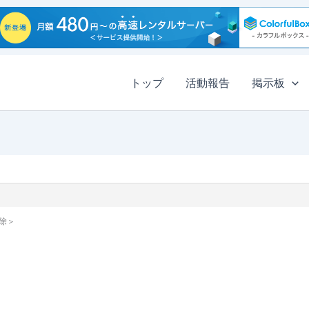
トップ
活動報告
掲示板
除＞