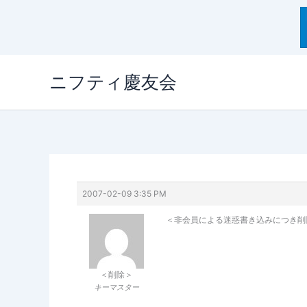
内
ニフティ慶友会
容
を
ス
キ
ッ
プ
2007-02-09 3:35 PM
＜非会員による迷惑書き込みにつき削
＜削除＞
キーマスター