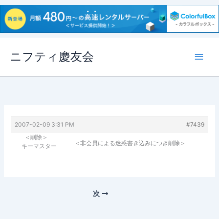
内
ニフティ慶友会
容
を
ス
キ
ッ
プ
2007-02-09 3:31 PM
#7439
＜削除＞
＜非会員による迷惑書き込みにつき削除＞
キーマスター
次