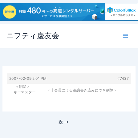
内
ニフティ慶友会
容
を
ス
キ
ッ
プ
2007-02-09 2:01 PM
#7437
＜削除＞
＜非会員による迷惑書き込みにつき削除＞
キーマスター
次