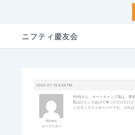
内
ニフティ慶友会
容
を
ス
キ
ッ
プ
2005-07-18 8:48 PM
RAINさん、オートキャンプ場は、養
私はひとふろあびて帰っただけだけど
ニセモノライトセーバーでも、それは
Hiroko
キーマスター