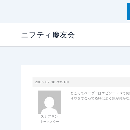
内
ニフティ慶友会
容
を
ス
キ
ッ
プ
2005-07-16 7:39 PM
ところでベーダーはエピソード６で何
４や５で会ってる時は全く気が付かな
スナフキン
キーマスター