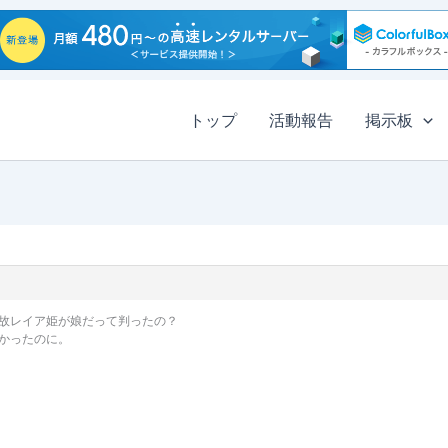
トップ
活動報告
掲示板
故レイア姫が娘だって判ったの？
かったのに。