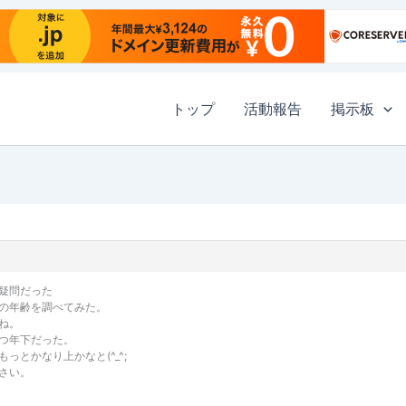
トップ
活動報告
掲示板
疑問だった
の年齢を調べてみた。
ね。
つ年下だった。
とかなり上かなと(^_^;
さい。