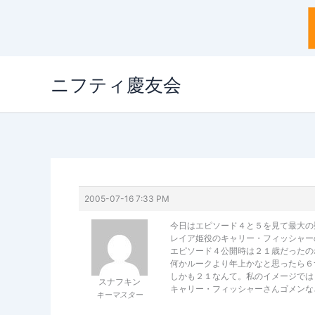
内
ニフティ慶友会
容
を
ス
キ
ッ
プ
2005-07-16 7:33 PM
今日はエピソード４と５を見て最大の
レイア姫役のキャリー・フィッシャー
エピソード４公開時は２１歳だったの
何かルークより年上かなと思ったら６
しかも２１なんて。私のイメージではもっ
スナフキン
キャリー・フィッシャーさんゴメンな
キーマスター