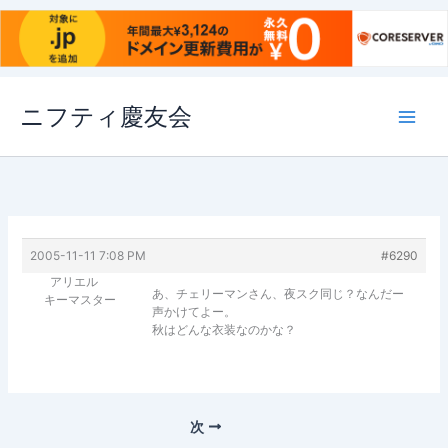
内
ニフティ慶友会
容
を
ス
キ
ッ
プ
2005-11-11 7:08 PM
#6290
アリエル
あ、チェリーマンさん、夜スク同じ？なんだー
キーマスター
声かけてよー。
秋はどんな衣装なのかな？
次