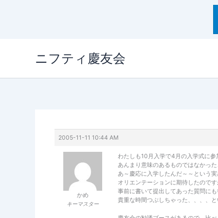
内
ニフティ慶友会
容
を
ス
キ
ッ
プ
2005-11-11 10:44 AM
わたしも10月入学で4月の入学式に参
あんまり意味のあるものではなかった
あ～慶応に入学したんだ～～という実
オリエンテーションに期待したのです
事前に書いて提出してあった質問にも
かめ
貴重な時間つぶしちゃった、、、、と
キーマスター
慶友会の勧誘ブースがあるので、比べ