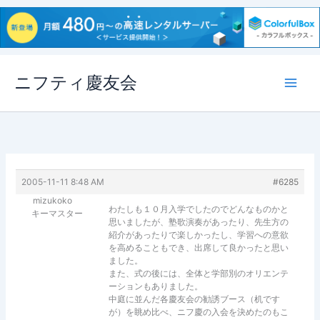
内
ニフティ慶友会
容
を
ス
キ
ッ
プ
2005-11-11 8:48 AM
#6285
mizukoko
わたしも１０月入学でしたのでどんなものかと
キーマスター
思いましたが、塾歌演奏があったり、先生方の
紹介があったりで楽しかったし、学習への意欲
を高めることもでき、出席して良かったと思い
ました。
また、式の後には、全体と学部別のオリエンテ
ーションもありました。
中庭に並んだ各慶友会の勧誘ブース（机です
が）を眺め比べ、ニフ慶の入会を決めたのもこ