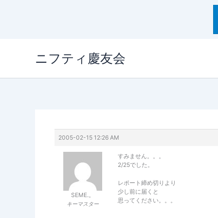
内
ニフティ慶友会
容
を
ス
キ
ッ
プ
2005-02-15 12:26 AM
すみません。。。
2/25でした。
レポート締め切りより
少し前に届くと
SEME.。
思ってください。。。
キーマスター