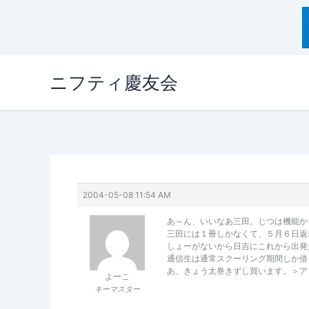
内
ニフティ慶友会
容
を
ス
キ
ッ
プ
2004-05-08 11:54 AM
あ～ん、いいなあ三田。じつは機能か
三田には１冊しかなくて、５月６日返
しょーがないから日吉にこれから出発
通信生は通常スクーリング期間しか借
あ、きょう太巻きずし買います。＞ア
よーこ
キーマスター