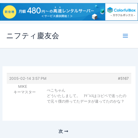
内
ニフティ慶友会
容
を
ス
キ
ッ
プ
2005-02-14 3:57 PM
#5167
MIKE
ぺこちゃん
キーマスター
どういたしまして。 ｱﾄﾞﾚｽはコピペで送ったの
で元々僕の持ってたデータが違ってたのかな？
次