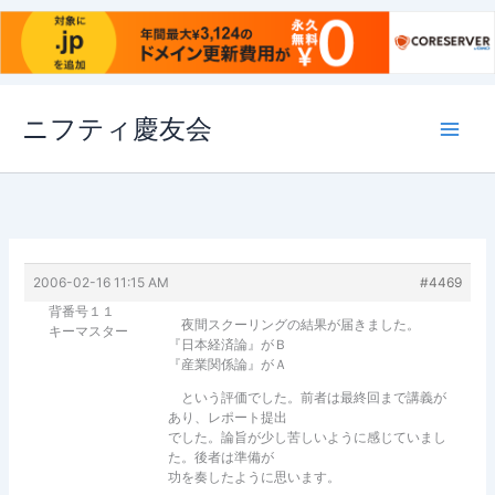
内
ニフティ慶友会
容
を
ス
キ
ッ
プ
2006-02-16 11:15 AM
#4469
背番号１１
夜間スクーリングの結果が届きました。
キーマスター
『日本経済論』がＢ
『産業関係論』がＡ
という評価でした。前者は最終回まで講義が
あり、レポート提出
でした。論旨が少し苦しいように感じていまし
た。後者は準備が
功を奏したように思います。