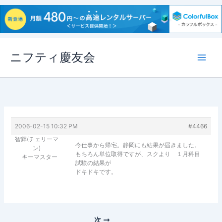
内
ニフティ慶友会
容
を
ス
キ
ッ
プ
2006-02-15 10:32 PM
#4466
智輝(チェリーマ
今仕事から帰宅。静岡にも結果が届きました。
ン)
もちろん単位取得ですが、スクより １月科目
キーマスター
試験の結果が
ドキドキです。
次