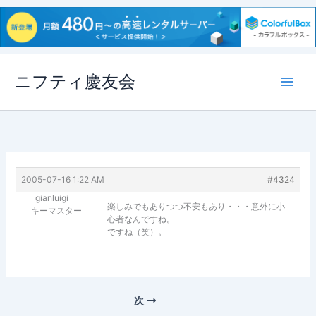
内
ニフティ慶友会
容
を
ス
キ
ッ
プ
2005-07-16 1:22 AM
#4324
gianluigi
楽しみでもありつつ不安もあり・・・意外に小
キーマスター
心者なんですね。
ですね（笑）。
次