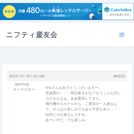
内
ニフティ慶友会
容
を
ス
キ
ッ
プ
2005-07-16 1:20 AM
#4323
gianluigi
tinaさんおめでとうございますー。
キーマスター
受講票か・・・明日来るかな？もうこんな日に
ちだもんなぁ。ああ緊張してきた。
飛行機やらホテルやら、二度目の一人旅なん
で、やっぱり楽しみでもあり不安もあり・・・
以外に小心者なんですね。
あーいやだ。でも楽しみ。