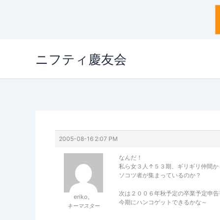
内
ニフティ慶友会
容
を
ス
キ
ッ
プ
2005-08-16 2:07 PM
なんだ！
私ら女３人↑５３期、ギリギリ仲間か～ 
ソコツ者が集まっているのか？
次は２００６年秋予定の卒業予定申告
eriko。
今期にハンコゲットできるかな～
キーマスター