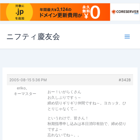
内
ニフティ慶友会
容
を
ス
キ
ッ
プ
2005-08-15 5:36 PM
#3428
eriko。
おー！いがらくさん
キーマスター
お久しぶりですぅ～
締め切りギリギリ仲間ですね～。ヨカッタ、ひ
とりじゃなくて…
というわけで、皆さん！
秋期指導申し込みは本日消印有効で、締め切り
ですよ～
忘れないでね～。。