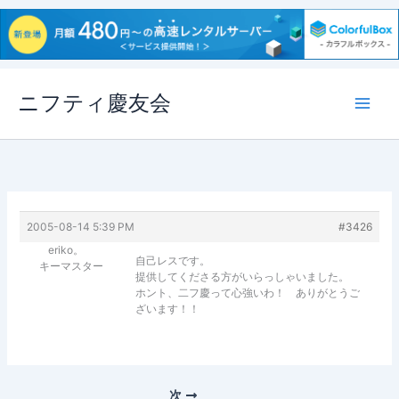
内
ニフティ慶友会
容
を
ス
キ
ッ
プ
2005-08-14 5:39 PM
#3426
eriko。
自己レスです。
キーマスター
提供してくださる方がいらっしゃいました。
ホント、二フ慶って心強いわ！ ありがとうご
ざいます！！
次