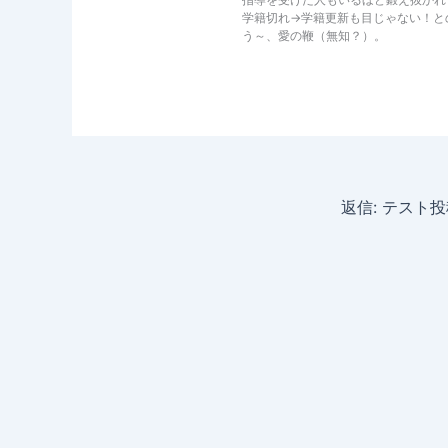
学籍切れ→学籍更新も目じゃない！と
う～、愛の鞭（無知？）。
返信: テスト