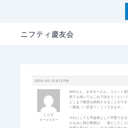
内
ニフティ慶友会
容
を
ス
キ
ッ
プ
2004-05-10 8:13 PM
MINさん、ま＠きーさん、コメント
煮ても焼いてもこれで決まり！という
どこまで教授を納得させることができ
一勝負（一芝居？）うってきます。
しらす
それにしても卒論落として卒業できな
キーマスター
ちなみに我が教授は、「落としたこと
指導を受けた人もいるほど鍛え抜かれ