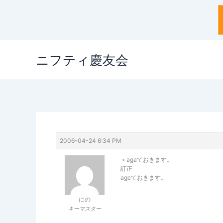
内
ニフティ慶友会
容
を
ス
キ
ッ
プ
2006-04-24 6:34 PM
＞agaておきます。
訂正
ageておきます。
にの
キーマスター