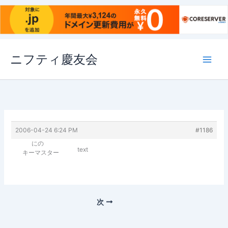
内
ニフティ慶友会
容
を
ス
キ
ッ
プ
2006-04-24 6:24 PM
#1186
にの
text
キーマスター
次