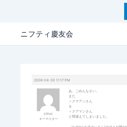
内
ニフティ慶友会
容
を
ス
キ
ッ
プ
2006-04-30 11:17 PM
あ、ごめんなさい。
また
＞クマアンさん
を
＞クアマンさん
citrus
と間違えてしまいました。
キーマスター
（なぜか”クアマンさん”のほうが呼び