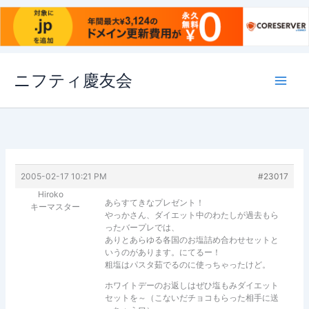
内
ニフティ慶友会
容
を
ス
キ
ッ
プ
2005-02-17 10:21 PM
#23017
Hiroko
あらすてきなプレゼント！
キーマスター
やっかさん、ダイエット中のわたしが過去もら
ったバープレでは、
ありとあらゆる各国のお塩詰め合わせセットと
いうのがあります。にてるー！
粗塩はパスタ茹でるのに使っちゃったけど。
ホワイトデーのお返しはぜひ塩もみダイエット
セットを～（こないだチョコもらった相手に送